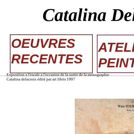
Catalina De
OEUVRES
ATEL
RECENTES
PEIN
Exposition a l'escale a l'occasion de la sortie de la monographie
Catalina delacroix édité par art libris 1997