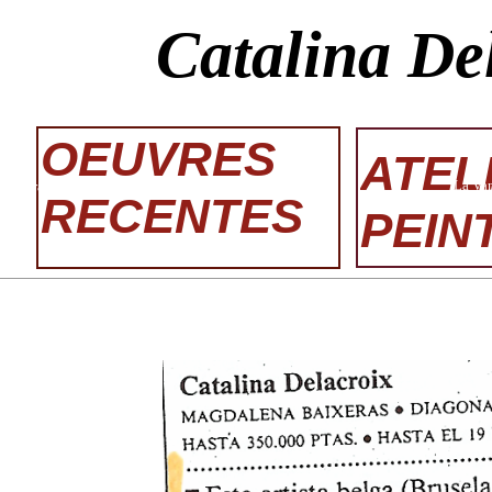
Catalina De
OEUVRES
ATEL
La Va
cultura arte 1997-barcelone
RECENTES
PEIN