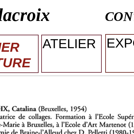
lacroix
CON
EXP
ATELIER
IER
TURE