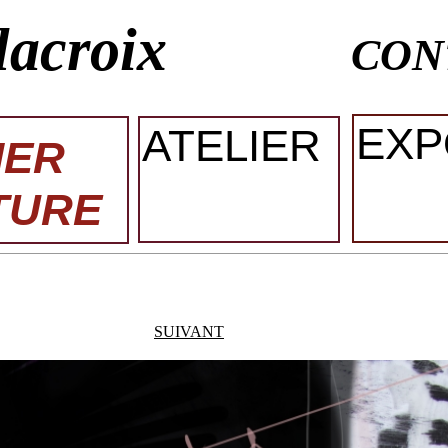
lacroix
CON
EXP
ATELIER
IER
TURE
SUIVANT