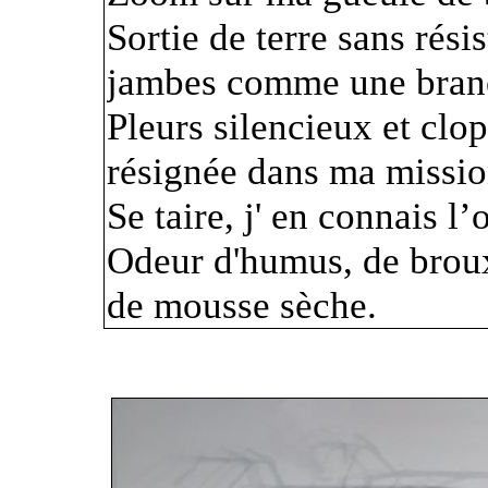
Sortie de terre sans rési
jambes comme une branc
Pleurs silencieux et clo
résignée dans ma mission
Se taire, j' en connais l’
Odeur d'humus, de broux 
de mousse sèche.
C'est la que je périt.
Autours de moi, la pause,
terre.
C’est la loi de la nature,