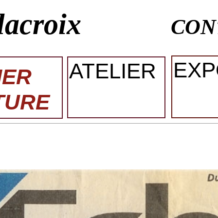
lacroix
CON
EXP
ATELIER
IER
TURE